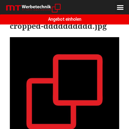
VORHERIGES BILD
NÄCHSTES BILD
Angebot einholen
cropped-dddddddddd.jpg